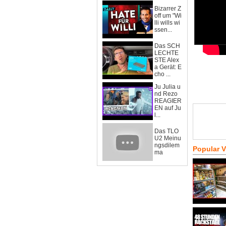
Bizarrer Z
off um "Wi
lli wills wi
ssen...
Das SCH
LECHTE
STE Alex
a Gerät: E
cho ...
Ju Julia u
nd Rezo
REAGIER
EN auf Ju
l...
Das TLO
U2 Meinu
ngsdilem
Popular 
ma