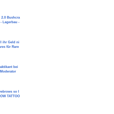
2.0 Bushcra
 - Lagerbau -
l ihr Geld ni
ares für Rare
aktikant bei
 Moderator
yebrows so I
BROW TATTOO