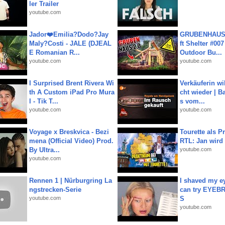
ler Trailer
youtube.com
Jador❤️Emilia?Dodo?Jay
GRUBENHAUS 
Maly?Costi - JALE (DJEAL
ft Shelter #007
E Romanian R...
Outdoor Bu...
youtube.com
youtube.com
I Surprised Brent Rivera Wi
Verkäuferin wil
th A Custom iPad Pro Mura
cht wieder | B
l - Tik T...
s vom...
youtube.com
youtube.com
Voyage x Breskvica - Bezi
Tourette als Pr
mena (Official Video) Prod.
RTL: Jan wird
By Ultra...
youtube.com
youtube.com
Rennen 1 | Nürburgring La
I shaved my e
ngstrecken-Serie
can try EYE
youtube.com
S
youtube.com