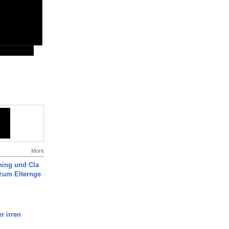
More
ning und Cla
zum Elternge
r irren