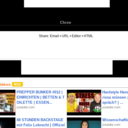
Close
6
Share:
Email
•
URL
•
Editor
•
HTML
Videos
PREPPER BUNKER #012 |
Hardstyle Hen
EINRICHTEN | BETTEN & T
rissa müssen 
OILETTE | ESSEN...
spräch? | ...
youtube.com
youtube.com
48 STUNDEN BACKSTAGE
Wissenschaftle
mit Felix Lobrecht | Offiziel
youtube.com