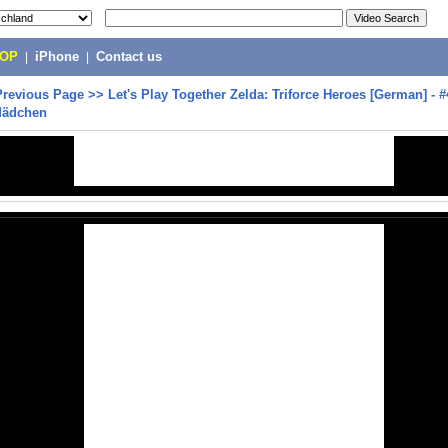
POP
|
iPhone
|
Contact us
Previous Page
>>
Let's Play Together Zelda: Triforce Heroes [German] - 
Mädchen