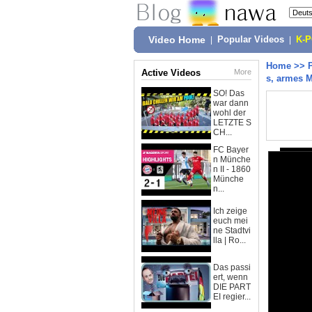
Video Home
|
Popular Videos
|
K-
Home
>>
Active Videos
More
s, armes 
SO! Das
war dann
wohl der
LETZTE S
CH...
FC Bayer
n Münche
n II - 1860
Münche
n...
Ich zeige
euch mei
ne Stadtvi
lla | Ro...
Das passi
ert, wenn
DIE PART
EI regier...