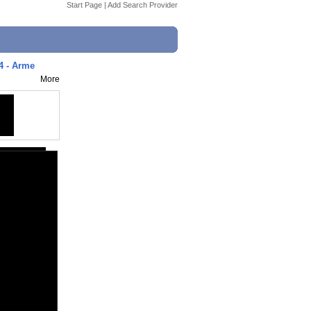
Start Page
|
Add Search Provider
#4 - Arme
More