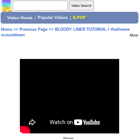
Video Home
|
Popular Videos
|
K-POP
Home
>>
Previous Page
>>
BLOODY LINER TUTORIAL I #hallowee
ncountdown
More
Share: