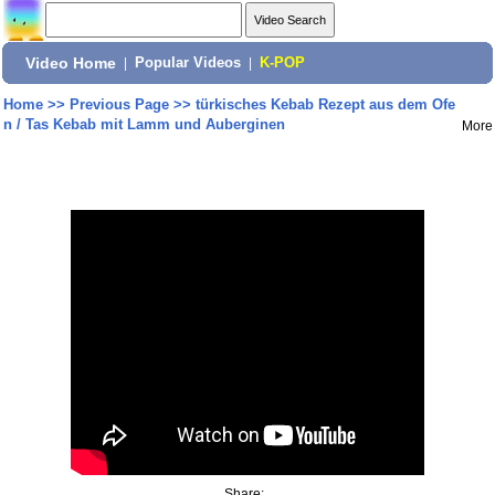
Video Home
|
Popular Videos
|
K-POP
Home
>>
Previous Page
>>
türkisches Kebab Rezept aus dem Ofe
n / Tas Kebab mit Lamm und Auberginen
More
Share: