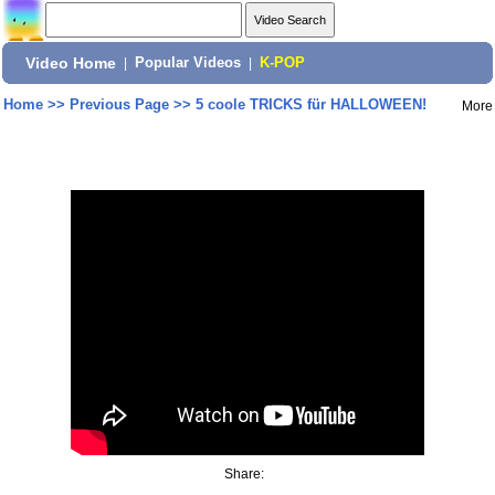
Video Home
|
Popular Videos
|
K-POP
Home
>>
Previous Page
>>
5 coole TRICKS für HALLOWEEN!
More
Share: