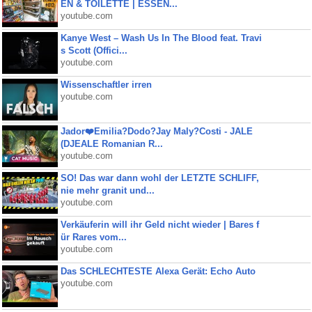
EN & TOILETTE | ESSEN...
youtube.com
Kanye West – Wash Us In The Blood feat. Travi
s Scott (Offici...
youtube.com
Wissenschaftler irren
youtube.com
Jador❤️Emilia?Dodo?Jay Maly?Costi - JALE
(DJEALE Romanian R...
youtube.com
SO! Das war dann wohl der LETZTE SCHLIFF,
nie mehr granit und...
youtube.com
Verkäuferin will ihr Geld nicht wieder | Bares f
ür Rares vom...
youtube.com
Das SCHLECHTESTE Alexa Gerät: Echo Auto
youtube.com