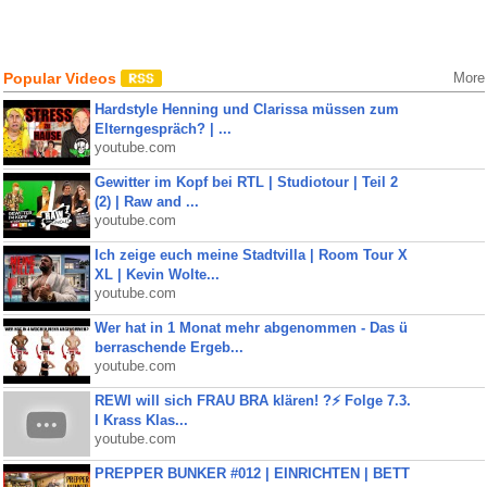
Popular Videos
More
Hardstyle Henning und Clarissa müssen zum
Elterngespräch? | ...
youtube.com
Gewitter im Kopf bei RTL | Studiotour | Teil 2
(2) | Raw and ...
youtube.com
Ich zeige euch meine Stadtvilla | Room Tour X
XL | Kevin Wolte...
youtube.com
Wer hat in 1 Monat mehr abgenommen - Das ü
berraschende Ergeb...
youtube.com
REWI will sich FRAU BRA klären! ?⚡️ Folge 7.3.
I Krass Klas...
youtube.com
PREPPER BUNKER #012 | EINRICHTEN | BETT