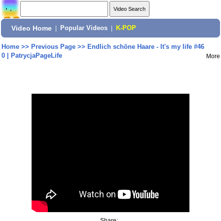
Video Home
|
Popular Videos
|
K-POP
Home
>>
Previous Page
>>
Endlich schöne Haare - It's my life #46
0 | PatrycjaPageLife
More
Share: