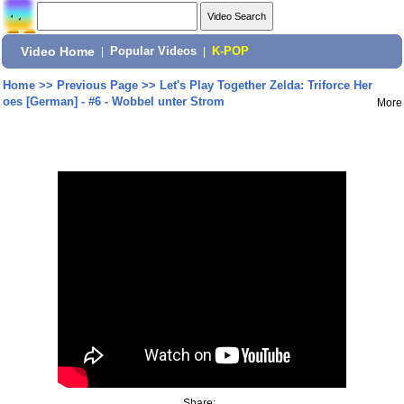
Video Home
|
Popular Videos
|
K-POP
Home
>>
Previous Page
>>
Let's Play Together Zelda: Triforce Her
oes [German] - #6 - Wobbel unter Strom
More
Share: