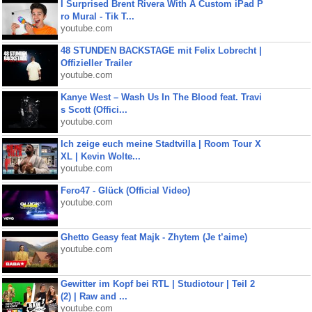
I Surprised Brent Rivera With A Custom iPad P
ro Mural - Tik T...
youtube.com
48 STUNDEN BACKSTAGE mit Felix Lobrecht |
Offizieller Trailer
youtube.com
Kanye West – Wash Us In The Blood feat. Travi
s Scott (Offici...
youtube.com
Ich zeige euch meine Stadtvilla | Room Tour X
XL | Kevin Wolte...
youtube.com
Fero47 - Glück (Official Video)
youtube.com
Ghetto Geasy feat Majk - Zhytem (Je t’aime)
youtube.com
Gewitter im Kopf bei RTL | Studiotour | Teil 2
(2) | Raw and ...
youtube.com