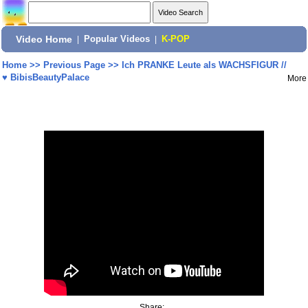
Video Home
|
Popular Videos
|
K-POP
Home
>>
Previous Page
>>
Ich PRANKE Leute als WACHSFIGUR //
♥ BibisBeautyPalace
More
Share: