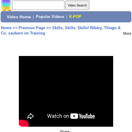
Video Home
|
Popular Videos
|
K-POP
Home
>>
Previous Page
>>
Skills, Skills, Skills! Ribéry, Thiago &
Co. zaubern im Training
More
Share: