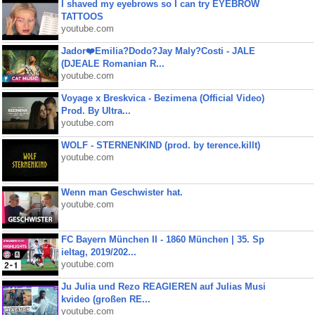
I shaved my eyebrows so I can try EYEBROW
TATTOOS
youtube.com
Jador❤️Emilia?Dodo?Jay Maly?Costi - JALE
(DJEALE Romanian R...
youtube.com
Voyage x Breskvica - Bezimena (Official Video)
Prod. By Ultra...
youtube.com
WOLF - STERNENKIND (prod. by terence.killt)
youtube.com
Wenn man Geschwister hat.
youtube.com
FC Bayern München II - 1860 München | 35. Sp
ieltag, 2019/202...
youtube.com
Ju Julia und Rezo REAGIEREN auf Julias Musi
kvideo (großen RE...
youtube.com