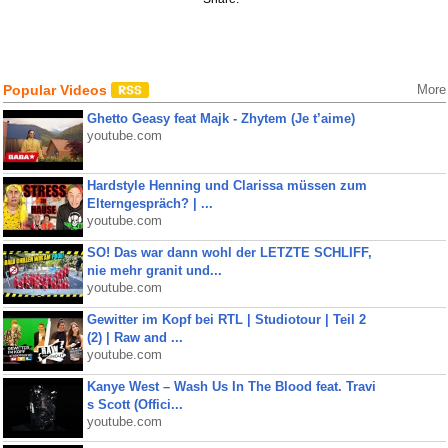
Popular Videos
More
Ghetto Geasy feat Majk - Zhytem (Je t’aime)
youtube.com
Hardstyle Henning und Clarissa müssen zum
Elterngespräch? | ...
youtube.com
SO! Das war dann wohl der LETZTE SCHLIFF,
nie mehr granit und...
youtube.com
Gewitter im Kopf bei RTL | Studiotour | Teil 2
(2) | Raw and ...
youtube.com
Kanye West – Wash Us In The Blood feat. Travi
s Scott (Offici...
youtube.com