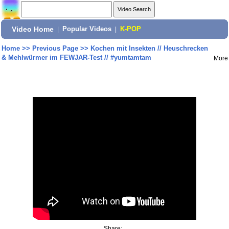
Video Home
|
Popular Videos
|
K-POP
Home
>>
Previous Page
>>
Kochen mit Insekten // Heuschrecken
& Mehlwürmer im FEWJAR-Test // #yumtamtam
More
Share: