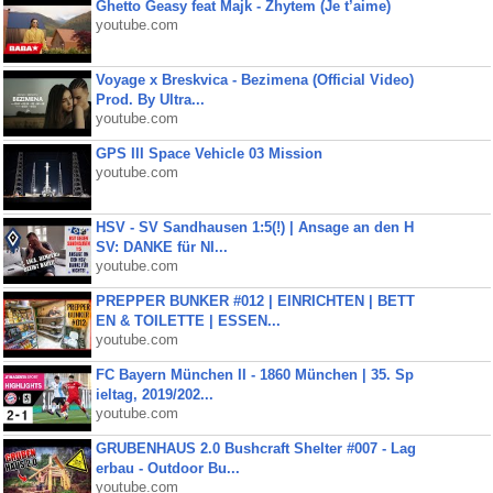
Ghetto Geasy feat Majk - Zhytem (Je t’aime)
youtube.com
Voyage x Breskvica - Bezimena (Official Video)
Prod. By Ultra...
youtube.com
GPS III Space Vehicle 03 Mission
youtube.com
HSV - SV Sandhausen 1:5(!) | Ansage an den H
SV: DANKE für NI...
youtube.com
PREPPER BUNKER #012 | EINRICHTEN | BETT
EN & TOILETTE | ESSEN...
youtube.com
FC Bayern München II - 1860 München | 35. Sp
ieltag, 2019/202...
youtube.com
GRUBENHAUS 2.0 Bushcraft Shelter #007 - Lag
erbau - Outdoor Bu...
youtube.com