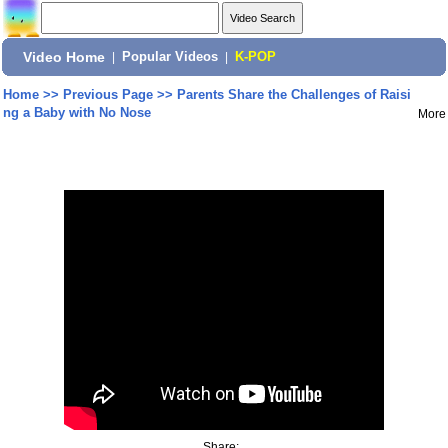
Video Home
|
Popular Videos
|
K-POP
Home
>>
Previous Page
>>
Parents Share the Challenges of Raisi
ng a Baby with No Nose
More
Share: