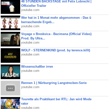
48 STUNDEN BACKSTAGE mit Felix Lobrecht |
Offizieller Trailer
youtube.com
Wer hat in 1 Monat mehr abgenommen - Das ü
berraschende Ergeb...
youtube.com
Voyage x Breskvica - Bezimena (Official Video)
Prod. By Ultra...
youtube.com
WOLF - STERNENKIND (prod. by terence.killt)
youtube.com
Wissenschaftler irren
youtube.com
Rennen 1 | Nürburgring Langstrecken-Serie
youtube.com
Tourette als Praktikant bei RTL: Jan wird Mode
rator
youtube.com