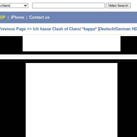
POP
|
iPhone
|
Contact us
Previous Page
>>
Ich hasse Clash of Clans! *kappa* [Deutsch/German HD