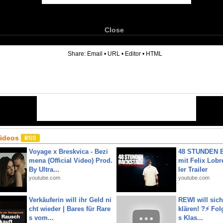
Close
6
Share:
Email
•
URL
•
Editor
•
HTML
Videos
Voyage x Breskvica - Bezi
48 STUNDEN
mena (Official Video) Prod.
mit Felix Lobre
By Ultra...
ler Trailer
youtube.com
youtube.com
Verkäuferin will ihr Geld ni
REWI will si
cht wieder | Bares für Rare
klären! ?⚡️ Fol
s vom...
s Klas...