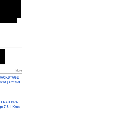
More
 BACKSTAGE
cht | Offiziel
ch FRAU BRA
ge 7.3. I Kras