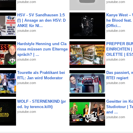
youtube.com
youtube.com
HSV - SV Sandhausen 1:5
Kanye West – 
(!) | Ansage an den HSV: D
he Blood feat.
ANKE für NI...
(Offici...
youtube.com
youtube.com
Hardstyle Henning und Cla
PREPPER BUN
rissa müssen zum Elternge
EINRICHTEN |
spräch? | ...
OILETTE | ES
youtube.com
youtube.com
Tourette als Praktikant bei
Das passiert,
RTL: Jan wird Moderator
RTEI regiert
youtube.com
youtube.com
WOLF - STERNENKIND (pr
Gewitter im Ko
od. by terence.killt)
Studiotour | Te
youtube.com
and ...
youtube.com