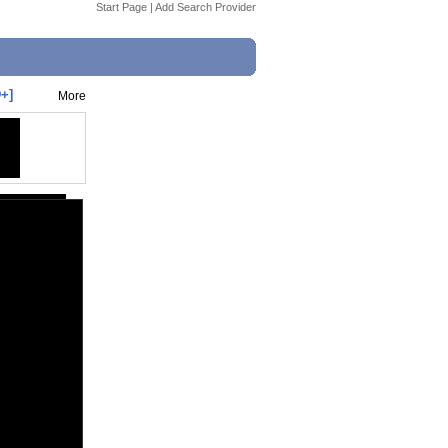
Start Page
|
Add Search Provider
+]
More