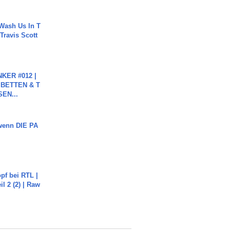
Wash Us In T
 Travis Scott
KER #012 |
 BETTEN & T
SEN...
 wenn DIE PA
pf bei RTL |
il 2 (2) | Raw