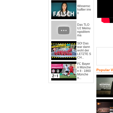
Wissensc
haftler irre
n
Das TLO
U2 Meinu
ngsdilem
ma
SO! Das
war dann
wohl der
LETZTE S
CH...
FC Bayer
n Münche
Popular 
n II - 1860
Münche
n...