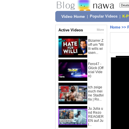
Video Home
|
Popular Videos
|
K-
Home
>>
Active Videos
More
Bizarrer Z
off um "Wi
lli wills wi
ssen...
Fero47 -
Glück (Off
icial Vide
o)
Ich zeige
euch mei
ne Stadtvi
lla | Ro...
Ju Julia u
nd Rezo
REAGIER
EN auf Ju
l...