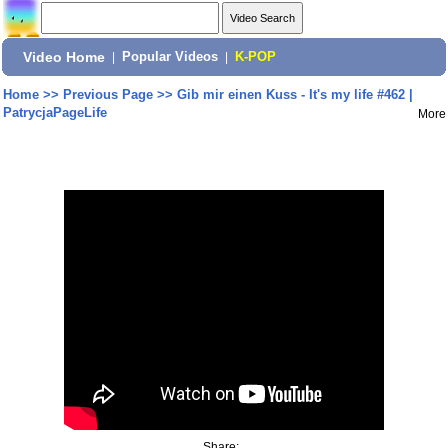
Video Home
|
Popular Videos
|
K-POP
Home
>>
Previous Page
>>
Gib mir einen Kuss - It's my life #462 |
PatrycjaPageLife
More
Share: