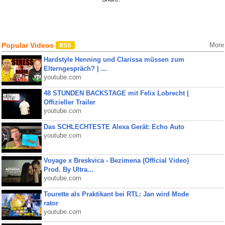
Popular Videos
More
Hardstyle Henning und Clarissa müssen zum
Elterngespräch? | ...
youtube.com
48 STUNDEN BACKSTAGE mit Felix Lobrecht |
Offizieller Trailer
youtube.com
Das SCHLECHTESTE Alexa Gerät: Echo Auto
youtube.com
Voyage x Breskvica - Bezimena (Official Video)
Prod. By Ultra...
youtube.com
Tourette als Praktikant bei RTL: Jan wird Mode
rator
youtube.com