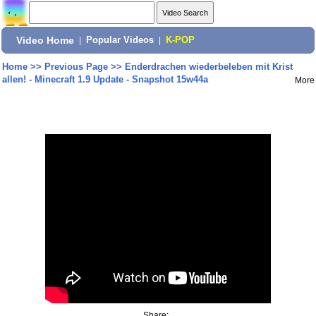
Video Home
|
Popular Videos
|
K-POP
Home
>>
Previous Page
>>
Enderdrachen wiederbeleben mit Krist
allen! - Minecraft 1.9 Update - Snapshot 15w44a
More
Share: