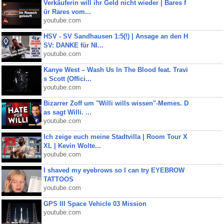
Verkäuferin will ihr Geld nicht wieder | Bares f
ür Rares vom...
youtube.com
HSV - SV Sandhausen 1:5(!) | Ansage an den H
SV: DANKE für NI...
youtube.com
Kanye West – Wash Us In The Blood feat. Travi
s Scott (Offici...
youtube.com
Bizarrer Zoff um "Willi wills wissen"-Memes. D
as sagt Willi. ...
youtube.com
Ich zeige euch meine Stadtvilla | Room Tour X
XL | Kevin Wolte...
youtube.com
I shaved my eyebrows so I can try EYEBROW
TATTOOS
youtube.com
GPS III Space Vehicle 03 Mission
youtube.com