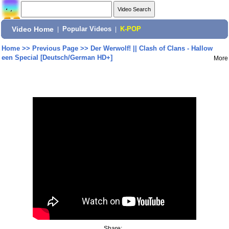
Video Home
|
Popular Videos
|
K-POP
Home
>>
Previous Page
>>
Der Werwolf! || Clash of Clans - Hallow
een Special [Deutsch/German HD+]
More
Share: