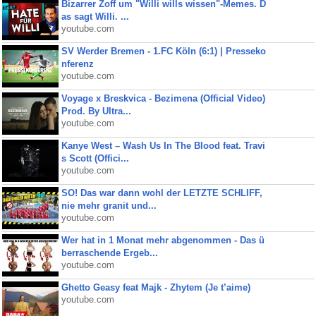
Bizarrer Zoff um "Willi wills wissen"-Memes. D
as sagt Willi. ...
youtube.com
SV Werder Bremen - 1.FC Köln (6:1) | Presseko
nferenz
youtube.com
Voyage x Breskvica - Bezimena (Official Video)
Prod. By Ultra...
youtube.com
Kanye West – Wash Us In The Blood feat. Travi
s Scott (Offici...
youtube.com
SO! Das war dann wohl der LETZTE SCHLIFF,
nie mehr granit und...
youtube.com
Wer hat in 1 Monat mehr abgenommen - Das ü
berraschende Ergeb...
youtube.com
Ghetto Geasy feat Majk - Zhytem (Je t’aime)
youtube.com