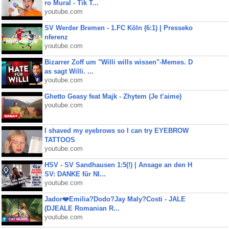
ro Mural - Tik T...
youtube.com
SV Werder Bremen - 1.FC Köln (6:1) | Presseko
nferenz
youtube.com
Bizarrer Zoff um "Willi wills wissen"-Memes. D
as sagt Willi. ...
youtube.com
Ghetto Geasy feat Majk - Zhytem (Je t’aime)
youtube.com
I shaved my eyebrows so I can try EYEBROW
TATTOOS
youtube.com
HSV - SV Sandhausen 1:5(!) | Ansage an den H
SV: DANKE für NI...
youtube.com
Jador❤️Emilia?Dodo?Jay Maly?Costi - JALE
(DJEALE Romanian R...
youtube.com