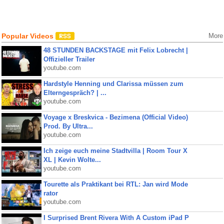
Popular Videos
More
48 STUNDEN BACKSTAGE mit Felix Lobrecht |
Offizieller Trailer
youtube.com
Hardstyle Henning und Clarissa müssen zum
Elterngespräch? | ...
youtube.com
Voyage x Breskvica - Bezimena (Official Video)
Prod. By Ultra...
youtube.com
Ich zeige euch meine Stadtvilla | Room Tour X
XL | Kevin Wolte...
youtube.com
Tourette als Praktikant bei RTL: Jan wird Mode
rator
youtube.com
I Surprised Brent Rivera With A Custom iPad P