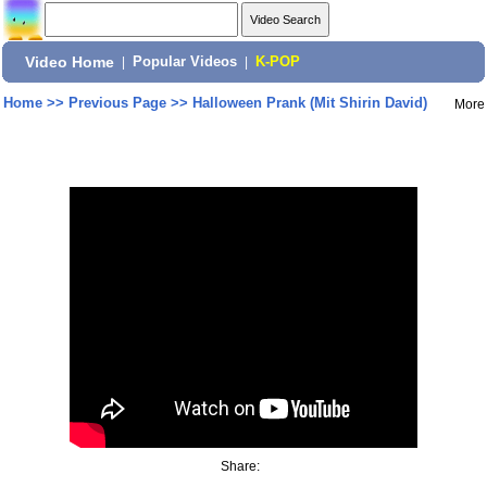
Video Home
|
Popular Videos
|
K-POP
Home
>>
Previous Page
>>
Halloween Prank (Mit Shirin David)
More
Share: