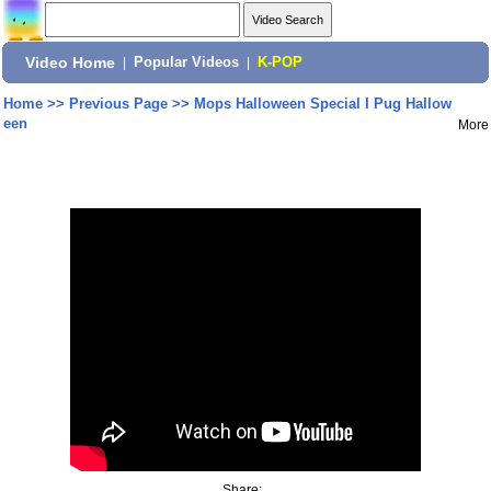
Video Home
|
Popular Videos
|
K-POP
Home
>>
Previous Page
>>
Mops Halloween Special I Pug Hallow
een
More
Share: