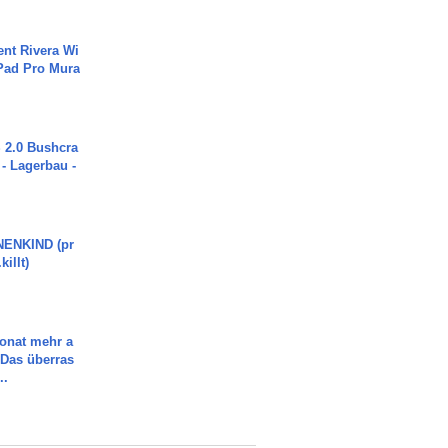
ent Rivera Wi
Pad Pro Mura
2.0 Bushcra
 - Lagerbau -
ENKIND (pr
killt)
Monat mehr a
Das überras
..