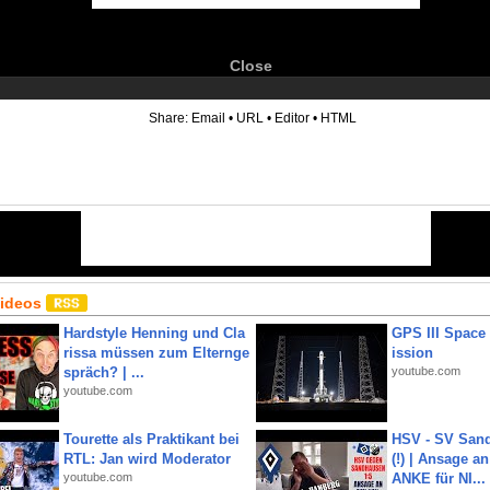
Close
6
Share:
Email
•
URL
•
Editor
•
HTML
Videos
Hardstyle Henning und Cla
GPS III Space
rissa müssen zum Elternge
ission
spräch? | ...
youtube.com
youtube.com
Tourette als Praktikant bei
HSV - SV San
RTL: Jan wird Moderator
(!) | Ansage a
youtube.com
ANKE für NI...