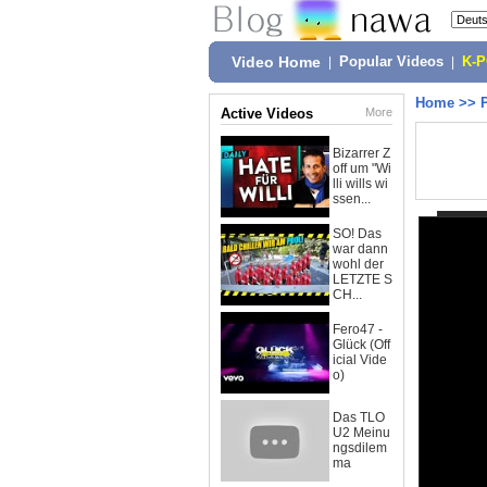
Video Home
|
Popular Videos
|
K-
Home
>>
Active Videos
More
Bizarrer Z
off um "Wi
lli wills wi
ssen...
SO! Das
war dann
wohl der
LETZTE S
CH...
Fero47 -
Glück (Off
icial Vide
o)
Das TLO
U2 Meinu
ngsdilem
ma