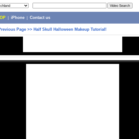
POP
|
iPhone
|
Contact us
Previous Page
>>
Half Skull Halloween Makeup Tutorial!