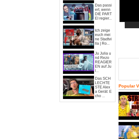
Das passi
ert, wenn
DIE PART
EI regier...
Ich zeige
euch mei
ne Stadtvi
lla | Ro...
Ju Julia u
nd Rezo
REAGIER
EN auf Ju
l...
Das SCH
LECHTE
Popular 
STE Alex
a Gerät: E
cho ...