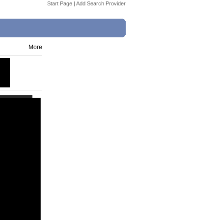
Start Page
|
Add Search Provider
More