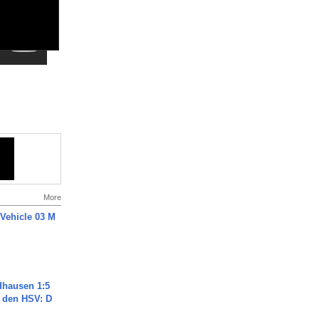
More
 Vehicle 03 M
dhausen 1:5
n den HSV: D