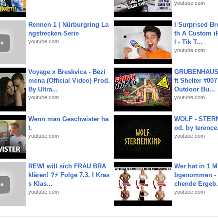
youtube.com
Rennen 1 | Nürburgring La
I Surprised Br
ngstrecken-Serie
th A Custom i
youtube.com
l - Tik T...
youtube.com
Voyage x Breskvica - Bezi
GRUBENHAUS 
mena (Official Video) Prod.
ft Shelter #007
By Ultra...
Outdoor Bu...
youtube.com
youtube.com
Wenn man Geschwister ha
WOLF - STERN
t.
od. by terence.
youtube.com
youtube.com
REWI will sich FRAU BRA
Wer hat in 1 
klären! ?⚡️ Folge 7.3. I Kras
bgenommen - 
s Klas...
chende Ergeb.
youtube.com
youtube.com