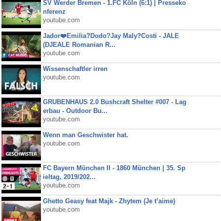
SV Werder Bremen - 1.FC Köln (6:1) | Presseko
nferenz
youtube.com
Jador❤️Emilia?Dodo?Jay Maly?Costi - JALE
(DJEALE Romanian R...
youtube.com
Wissenschaftler irren
youtube.com
GRUBENHAUS 2.0 Bushcraft Shelter #007 - Lag
erbau - Outdoor Bu...
youtube.com
Wenn man Geschwister hat.
youtube.com
FC Bayern München II - 1860 München | 35. Sp
ieltag, 2019/202...
youtube.com
Ghetto Geasy feat Majk - Zhytem (Je t’aime)
youtube.com