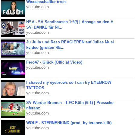
Wissenschaftler irren
youtube.com
HSV - SV Sandhausen 1:5(!) | Ansage an den H
SV: DANKE für NI...
youtube.com
Ju Julia und Rezo REAGIEREN auf Julias Musi
kvideo (großen RE...
youtube.com
Fero47 - Glück (Official Video)
youtube.com
I shaved my eyebrows so I can try EYEBROW
TATTOOS
youtube.com
SV Werder Bremen - 1.FC Köln (6:1) | Presseko
nferenz
youtube.com
WOLF - STERNENKIND (prod. by terence.killt)
youtube.com