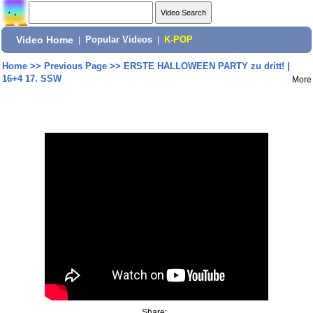
Video Home
|
Popular Videos
|
K-POP
Home
>>
Previous Page
>>
ERSTE HALLOWEEN PARTY zu dritt! |
16+4 17. SSW
More
Share: