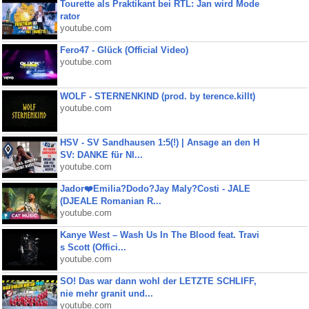
Tourette als Praktikant bei RTL: Jan wird Mode
rator
youtube.com
Fero47 - Glück (Official Video)
youtube.com
WOLF - STERNENKIND (prod. by terence.killt)
youtube.com
HSV - SV Sandhausen 1:5(!) | Ansage an den H
SV: DANKE für NI...
youtube.com
Jador❤️Emilia?Dodo?Jay Maly?Costi - JALE
(DJEALE Romanian R...
youtube.com
Kanye West – Wash Us In The Blood feat. Travi
s Scott (Offici...
youtube.com
SO! Das war dann wohl der LETZTE SCHLIFF,
nie mehr granit und...
youtube.com