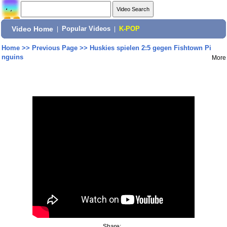
Video Home
|
Popular Videos
|
K-POP
Home
>>
Previous Page
>>
Huskies spielen 2:5 gegen Fishtown Pi
nguins
More
Share: