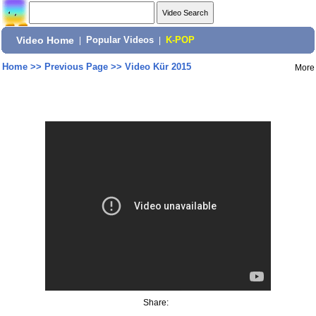
Video Home
|
Popular Videos
|
K-POP
Home
>>
Previous Page
>>
Video Kür 2015
More
Share: