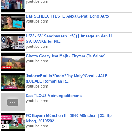
youtube.com
Das SCHLECHTESTE Alexa Gerät: Echo Auto
youtube.com
HSV - SV Sandhausen 1:5(!) | Ansage an den H
SV: DANKE für NI...
youtube.com
Ghetto Geasy feat Majk - Zhytem (Je t’aime)
youtube.com
Jador❤️Emilia?Dodo?Jay Maly?Costi - JALE
(DJEALE Romanian R...
youtube.com
Das TLOU2 Meinungsdilemma
youtube.com
FC Bayern München II - 1860 München | 35. Sp
ieltag, 2019/202...
youtube.com