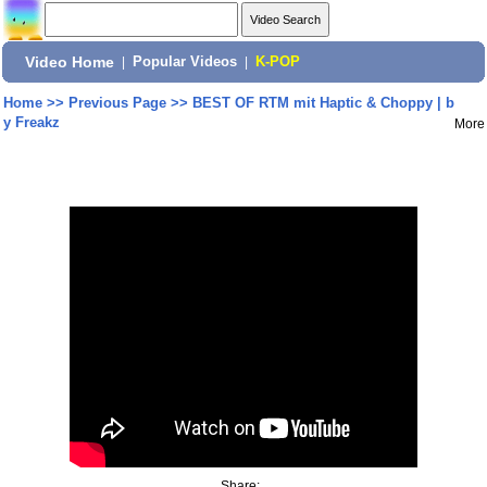
Video Home
|
Popular Videos
|
K-POP
Home
>>
Previous Page
>>
BEST OF RTM mit Haptic & Choppy | b
y Freakz
More
Share: