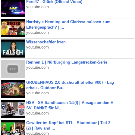
Fero47 - Glück (Official Video)
youtube.com
Hardstyle Henning und Clarissa müssen zum
Elterngespräch? | ...
youtube.com
Wissenschaftler irren
youtube.com
Rennen 1 | Nürburgring Langstrecken-Serie
youtube.com
GRUBENHAUS 2.0 Bushcraft Shelter #007 - Lag
erbau - Outdoor Bu...
youtube.com
HSV - SV Sandhausen 1:5(!) | Ansage an den H
SV: DANKE für NI...
youtube.com
Gewitter im Kopf bei RTL | Studiotour | Teil 2
(2) | Raw and ...
youtube.com