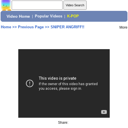
Video Home
|
Popular Videos
|
K-POP
Home
>>
Previous Page
>>
SNIPER ANGRIFF!!
More
Share: