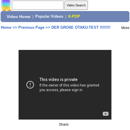
Video Home
|
Popular Videos
|
K-POP
Home
>>
Previous Page
>>
DER GROßE OTAKU-TEST !!!!!!!!!
More
Share: