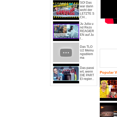
SO! Das
war dann
wohl der
LETZTE S
CH...
Ju Julia u
nd Rezo
REAGIER
EN auf Ju
l...
Das TLO
U2 Meinu
ngsdilem
ma
Das passi
ert, wenn
Popular 
DIE PART
EI regier...