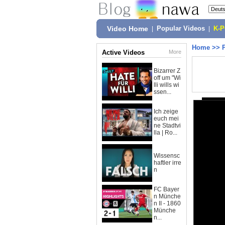
Video Home
|
Popular Videos
|
K-
Home
>>
Active Videos
More
Bizarrer Z
off um "Wi
lli wills wi
ssen...
Ich zeige
euch mei
ne Stadtvi
lla | Ro...
Wissensc
haftler irre
n
FC Bayer
n Münche
n II - 1860
Münche
n...