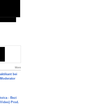
More
aktikant bei
 Moderator
vica - Bezi
 Video) Prod.