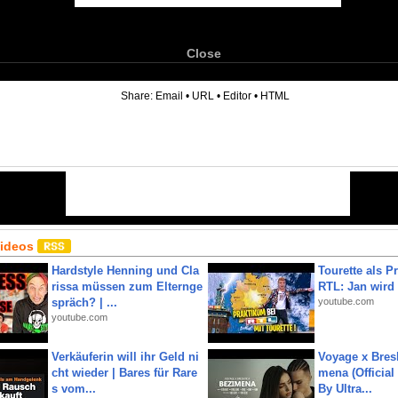
Close
6
Share:
Email
•
URL
•
Editor
•
HTML
Videos
Hardstyle Henning und Cla
Tourette als Pr
rissa müssen zum Elternge
RTL: Jan wird
spräch? | ...
youtube.com
youtube.com
Verkäuferin will ihr Geld ni
Voyage x Bresk
cht wieder | Bares für Rare
mena (Official
s vom...
By Ultra...