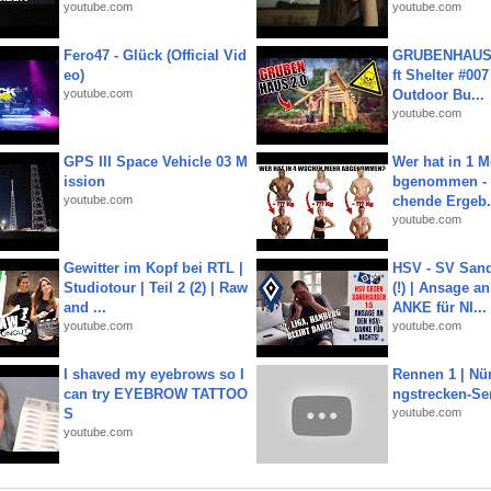
youtube.com
youtube.com
Fero47 - Glück (Official Vid
GRUBENHAUS 
eo)
ft Shelter #007
youtube.com
Outdoor Bu...
youtube.com
GPS III Space Vehicle 03 M
Wer hat in 1 
ission
bgenommen - 
youtube.com
chende Ergeb.
youtube.com
Gewitter im Kopf bei RTL |
HSV - SV San
Studiotour | Teil 2 (2) | Raw
(!) | Ansage a
and ...
ANKE für NI...
youtube.com
youtube.com
I shaved my eyebrows so I
Rennen 1 | Nü
can try EYEBROW TATTOO
ngstrecken-Se
S
youtube.com
youtube.com