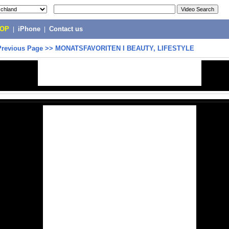
POP
|
iPhone
|
Contact us
Previous Page
>>
MONATSFAVORITEN I BEAUTY, LIFESTYLE