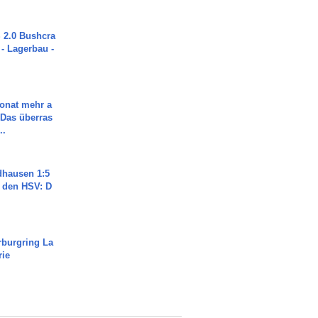
2.0 Bushcra
 - Lagerbau -
Monat mehr a
Das überras
..
dhausen 1:5
n den HSV: D
rburgring La
rie