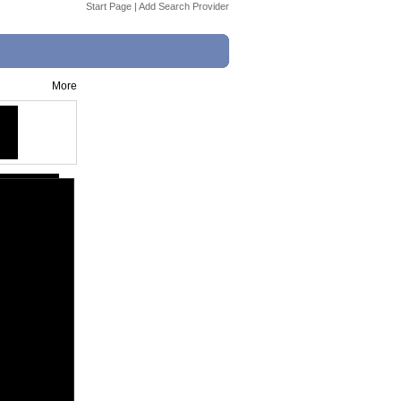
Start Page
|
Add Search Provider
More