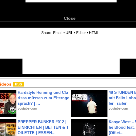
Close
6
Share:
Email
•
URL
•
Editor
•
HTML
Videos
Hardstyle Henning und Cla
48 STUNDEN
rissa müssen zum Elternge
mit Felix Lobre
spräch? | ...
ler Trailer
youtube.com
youtube.com
PREPPER BUNKER #012 |
Kanye West – 
EINRICHTEN | BETTEN & T
he Blood feat.
OILETTE | ESSEN...
(Offici...