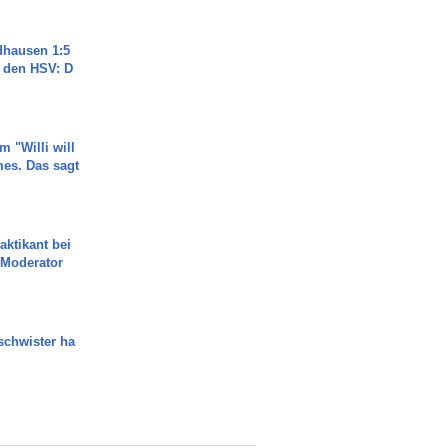
dhausen 1:5
n den HSV: D
m "Willi will
es. Das sagt
aktikant bei
 Moderator
chwister ha