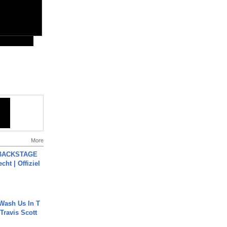
More
 BACKSTAGE
cht | Offiziel
Wash Us In T
 Travis Scott