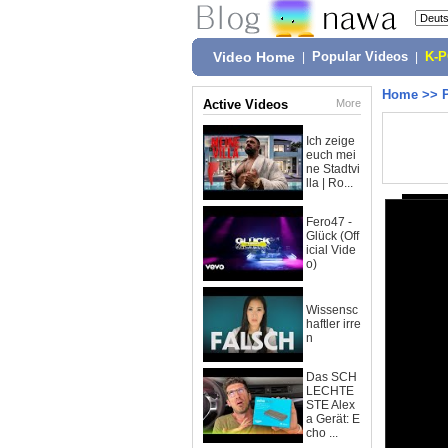
Video Home
|
Popular Videos
|
K-
Home
>>
Active Videos
More
Ich zeige
euch mei
ne Stadtvi
lla | Ro...
Fero47 -
Glück (Off
icial Vide
o)
Wissensc
haftler irre
n
Das SCH
LECHTE
STE Alex
a Gerät: E
cho ...