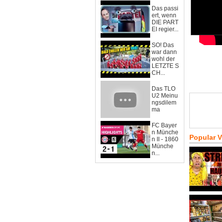
Das passi
ert, wenn
DIE PART
EI regier...
SO! Das
war dann
wohl der
LETZTE S
CH...
Das TLO
U2 Meinu
ngsdilem
ma
FC Bayer
n Münche
Popular 
n II - 1860
Münche
n...