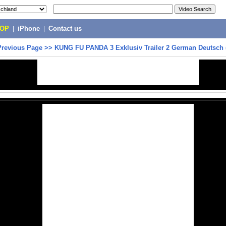
POP
|
iPhone
|
Contact us
Previous Page
>>
KUNG FU PANDA 3 Exklusiv Trailer 2 German Deutsch 