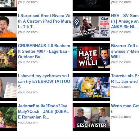
youtube.com
youtube.com
I Surprised Brent Rivera Wi
HSV - SV San
th A Custom iPad Pro Mura
(!) | Ansage a
l - Tik T...
ANKE für NI...
youtube.com
youtube.com
GRUBENHAUS 2.0 Bushcra
Bizarrer Zoff u
ft Shelter #007 - Lagerbau -
s wissen"-Mem
Outdoor Bu...
Willi. ...
youtube.com
youtube.com
I shaved my eyebrows so I
Tourette als Pr
can try EYEBROW TATTOO
RTL: Jan wird
S
youtube.com
youtube.com
Jador❤️Emilia?Dodo?Jay
Wenn man Ges
Maly?Costi - JALE (DJEAL
t.
E Romanian R...
youtube.com
youtube.com