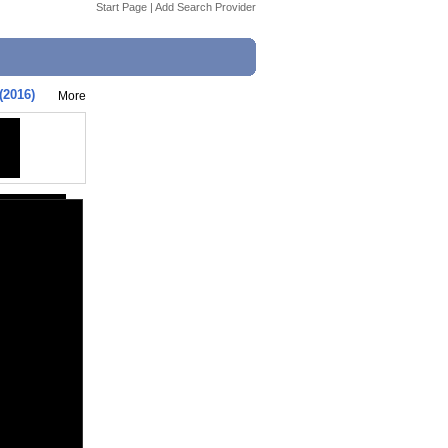
Start Page
|
Add Search Provider
(2016)
More