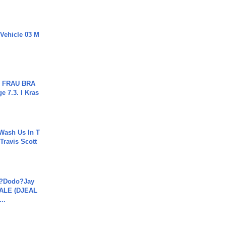
 Vehicle 03 M
ch FRAU BRA
ge 7.3. I Kras
Wash Us In T
 Travis Scott
a?Dodo?Jay
JALE (DJEAL
..