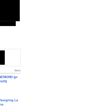
More
ENKIND (pr
killt)
rburgring La
rie