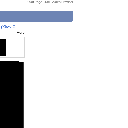
Start Page
|
Add Search Provider
r (Xbox O
More