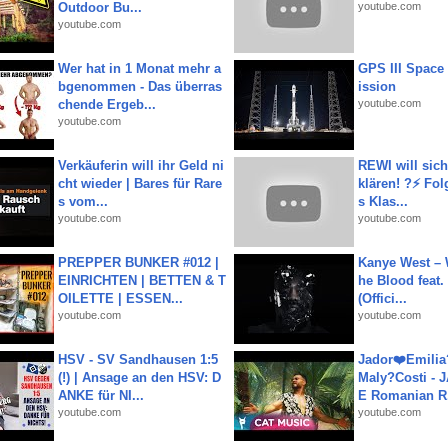
Outdoor Bu...
youtube.com
youtube.com
Wer hat in 1 Monat mehr a
GPS III Space
bgenommen - Das überras
ission
chende Ergeb...
youtube.com
youtube.com
Verkäuferin will ihr Geld ni
REWI will si
cht wieder | Bares für Rare
klären! ?⚡️ Fol
s vom...
s Klas...
youtube.com
youtube.com
PREPPER BUNKER #012 |
Kanye West – 
EINRICHTEN | BETTEN & T
he Blood feat.
OILETTE | ESSEN...
(Offici...
youtube.com
youtube.com
HSV - SV Sandhausen 1:5
Jador❤️Emili
(!) | Ansage an den HSV: D
Maly?Costi - 
ANKE für NI...
E Romanian R.
youtube.com
youtube.com