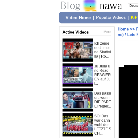
Video Home
|
Popular Videos
|
K-
Home
>>
Active Videos
More
ne) / Lets
Ich zeige
euch mei
ne Stadtvi
lla | Ro...
Ju Julia u
nd Rezo
REAGIER
EN auf Ju
l...
Das passi
ert, wenn
DIE PART
EI regier...
SO! Das
war dann
wohl der
LETZTE S
CH...