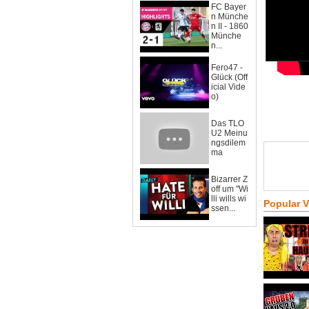
FC Bayer
n Münche
n II - 1860
Münche
n...
Fero47 -
Glück (Off
icial Vide
o)
Das TLO
U2 Meinu
ngsdilem
ma
Bizarrer Z
off um "Wi
lli wills wi
Popular 
ssen...