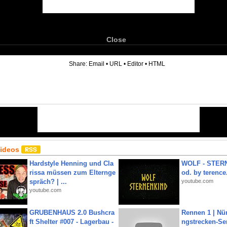
Close
6
Share:
Email
•
URL
•
Editor
•
HTML
Videos
Hardstyle Henning und Cla
WOLF - STERN
rissa müssen zum Elternge
od. by terence.
spräch? | ...
youtube.com
youtube.com
GRUBENHAUS 2.0 Bushcra
Rennen 1 | Nü
ft Shelter #007 - Lagerbau -
ngstrecken-Se