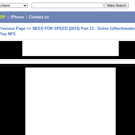
POP
|
iPhone
|
Contact us
Previous Page
>>
NEED FOR SPEED (2015) Part 13 - Grüne Giftschleude
 Play NFS