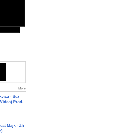
More
vica - Bezi
 Video) Prod.
eat Majk - Zh
e)