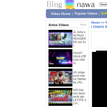
Video Home
|
Popular Videos
|
K-
Home
>>
Active Videos
More
I CHAOS 
Ju Julia u
nd Rezo
REAGIER
EN auf Ju
l...
Fero47 -
Glück (Off
icial Vide
o)
Ich zeige
euch mei
ne Stadtvi
lla | Ro...
SO! Das
war dann
wohl der
LETZTE S
CH...