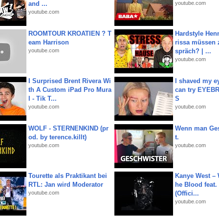
and ...
youtube.com
youtube.com
ROOMTOUR KROATIEN ? T
Hardstyle Hen
eam Harrison
rissa müssen 
youtube.com
spräch? | ...
youtube.com
I Surprised Brent Rivera Wi
I shaved my e
th A Custom iPad Pro Mura
can try EYE
l - Tik T...
S
youtube.com
youtube.com
WOLF - STERNENKIND (pr
Wenn man Ges
od. by terence.killt)
t.
youtube.com
youtube.com
Tourette als Praktikant bei
Kanye West – 
RTL: Jan wird Moderator
he Blood feat.
youtube.com
(Offici...
youtube.com