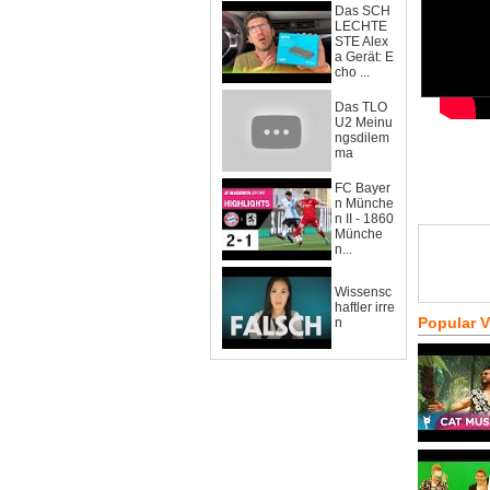
Das SCH
LECHTE
STE Alex
a Gerät: E
cho ...
Das TLO
U2 Meinu
ngsdilem
ma
FC Bayer
n Münche
n II - 1860
Münche
n...
Wissensc
haftler irre
Popular 
n