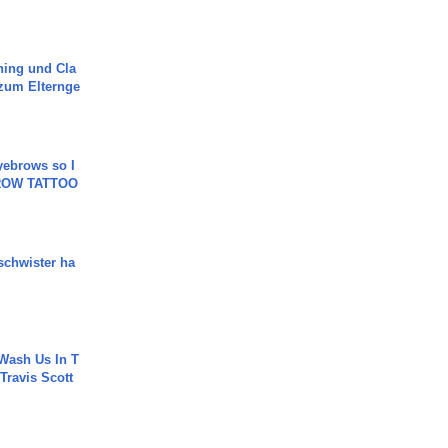
ning und Cla
zum Elternge
yebrows so I
BROW TATTOO
chwister ha
Wash Us In T
 Travis Scott