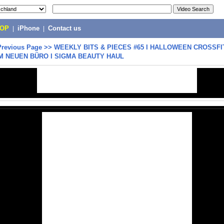
POP
|
iPhone
|
Contact us
Previous Page
>>
WEEKLY BITS & PIECES #65 I HALLOWEEN CROSSFI
IM NEUEN BÜRO I SIGMA BEAUTY HAUL