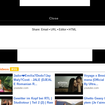
Close
6
Share:
Email
•
URL
•
Editor
•
HTML
Videos
Jador❤️Emilia?Dodo?Jay
Voyage x Bresk
Maly?Costi - JALE (DJEAL
mena (Official
E Romanian R...
By Ultra...
youtube.com
youtube.com
Gewitter im Kopf bei RTL |
Ghetto Geasy f
Studiotour | Teil 2 (2) | Raw
ytem (Je t’aim