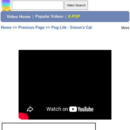
Video Home
|
Popular Videos
|
K-POP
Home
>>
Previous Page
>>
Pug Life - Simon's Cat
More
Share: