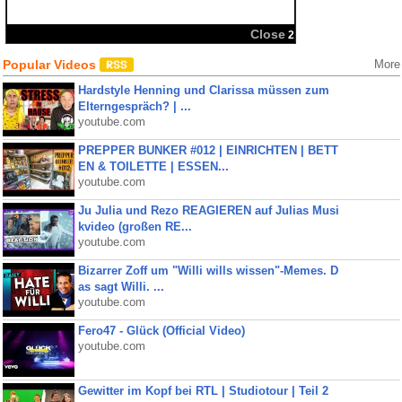
Close
2
Popular Videos
More
Hardstyle Henning und Clarissa müssen zum
Elterngespräch? | ...
youtube.com
PREPPER BUNKER #012 | EINRICHTEN | BETT
EN & TOILETTE | ESSEN...
youtube.com
Ju Julia und Rezo REAGIEREN auf Julias Musi
kvideo (großen RE...
youtube.com
Bizarrer Zoff um "Willi wills wissen"-Memes. D
as sagt Willi. ...
youtube.com
Fero47 - Glück (Official Video)
youtube.com
Gewitter im Kopf bei RTL | Studiotour | Teil 2