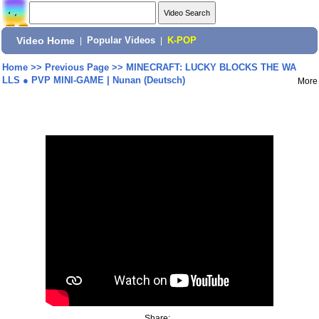
Video Home
|
Popular Videos
|
K-POP
Home
>>
Previous Page
>>
MINECRAFT: LUCKY BLOCKS THE WA
LLS ● PVP MINI-GAME | Nunan (Deutsch)
More
Share: