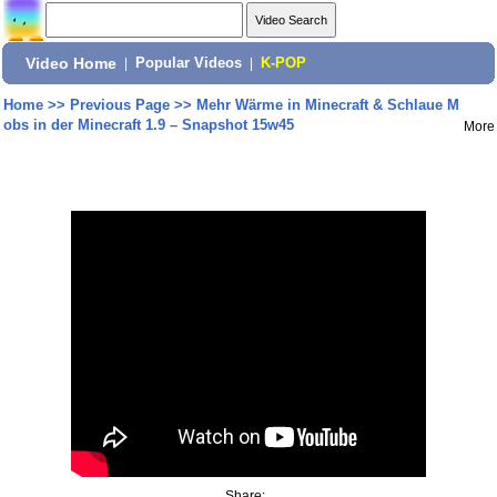
Video Home
|
Popular Videos
|
K-POP
Home
>>
Previous Page
>>
Mehr Wärme in Minecraft & Schlaue M
obs in der Minecraft 1.9 – Snapshot 15w45
More
Share: