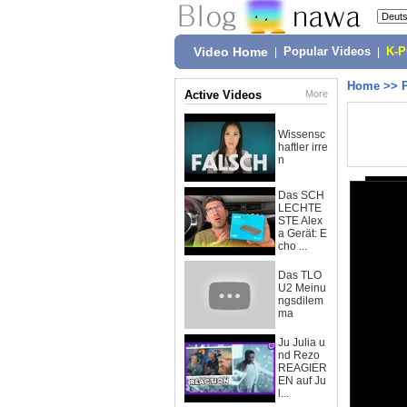
Video Home
|
Popular Videos
|
K-
Home
>>
Active Videos
More
Wissensc
haftler irre
n
Das SCH
LECHTE
STE Alex
a Gerät: E
cho ...
Das TLO
U2 Meinu
ngsdilem
ma
Ju Julia u
nd Rezo
REAGIER
EN auf Ju
l...