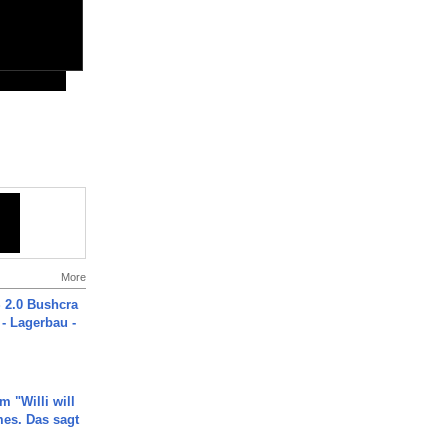
More
2.0 Bushcra
 - Lagerbau -
m "Willi will
es. Das sagt