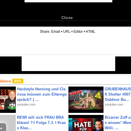
Close
6
Share:
Email
•
URL
•
Editor
•
HTML
Videos
Hardstyle Henning und Cla
GRUBENHAUS 
rissa müssen zum Elternge
ft Shelter #007
spräch? | ...
Outdoor Bu...
youtube.com
youtube.com
REWI will sich FRAU BRA
Bizarrer Zoff u
klären! ?⚡️ Folge 7.3. I Kras
s wissen"-Mem
s Klas...
Willi. ...