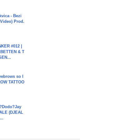
vica - Bezi
 Video) Prod.
KER #012 |
 BETTEN & T
SEN...
yebrows so I
BROW TATTOO
a?Dodo?Jay
JALE (DJEAL
..