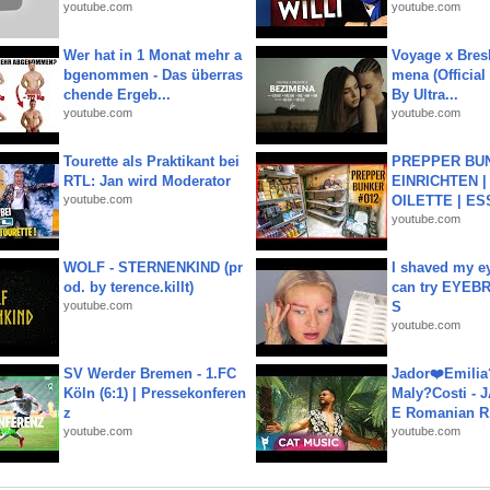
youtube.com
youtube.com
Wer hat in 1 Monat mehr a
Voyage x Bresk
bgenommen - Das überras
mena (Official
chende Ergeb...
By Ultra...
youtube.com
youtube.com
Tourette als Praktikant bei
PREPPER BUN
RTL: Jan wird Moderator
EINRICHTEN |
youtube.com
OILETTE | ES
youtube.com
WOLF - STERNENKIND (pr
I shaved my e
od. by terence.killt)
can try EYE
youtube.com
S
youtube.com
SV Werder Bremen - 1.FC
Jador❤️Emili
Köln (6:1) | Pressekonferen
Maly?Costi - 
z
E Romanian R.
youtube.com
youtube.com