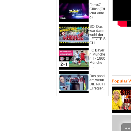
Fero47 -
Glück (Off
icial Vide
o)
SO! Das
war dann
wohl der
LETZTE S
CH...
FC Bayer
n Münche
n II - 1860
Münche
n...
Das passi
ert, wenn
Popular 
DIE PART
EI regier...