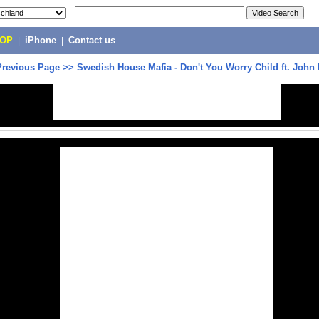
POP
|
iPhone
|
Contact us
Previous Page
>>
Swedish House Mafia - Don't You Worry Child ft. John 