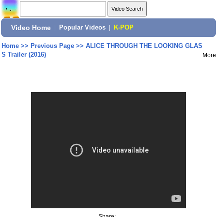
Video Home
|
Popular Videos
|
K-POP
Home
>>
Previous Page
>>
ALICE THROUGH THE LOOKING GLAS
S Trailer (2016)
More
Share: