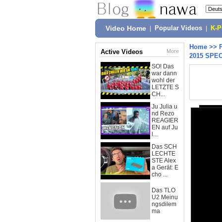
Video Home
|
Popular Videos
|
K-
Home
>>
Active Videos
More
2015 SPEC
SO! Das
war dann
wohl der
LETZTE S
CH...
Ju Julia u
nd Rezo
REAGIER
EN auf Ju
l...
Das SCH
LECHTE
STE Alex
a Gerät: E
cho ...
Das TLO
U2 Meinu
ngsdilem
ma