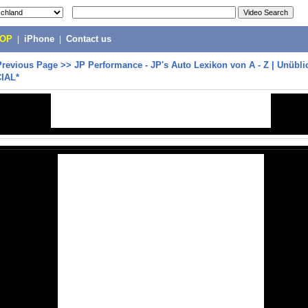
POP
|
iPhone
|
Contact us
Previous Page
>>
JP Performance - JP's Auto Lexikon von A - Z | Unübl
IAL*