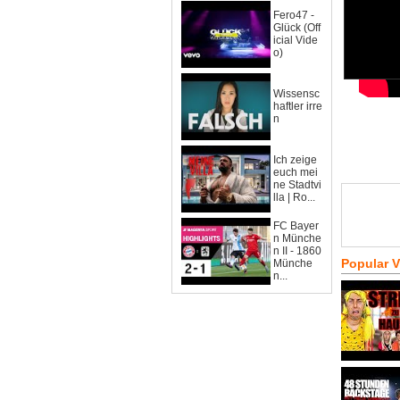
Fero47 -
Glück (Off
icial Vide
o)
Wissensc
haftler irre
n
Ich zeige
euch mei
ne Stadtvi
lla | Ro...
FC Bayer
n Münche
n II - 1860
Popular 
Münche
n...