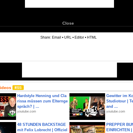
Close
6
Share:
Email
•
URL
•
Editor
•
HTML
Videos
Hardstyle Henning und Cla
Gewitter im Ko
rissa müssen zum Elternge
Studiotour | Te
spräch? | ...
and ...
youtube.com
youtube.com
48 STUNDEN BACKSTAGE
PREPPER BUN
mit Felix Lobrecht | Offiziel
EINRICHTEN |