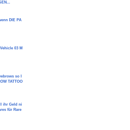
SEN...
 wenn DIE PA
 Vehicle 03 M
yebrows so I
BROW TATTOO
l ihr Geld ni
ares für Rare