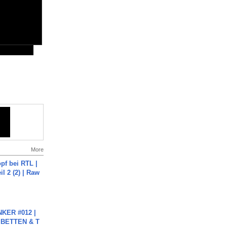
More
pf bei RTL |
il 2 (2) | Raw
KER #012 |
 BETTEN & T