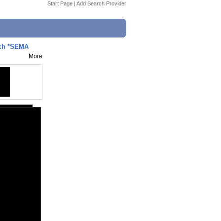
Start Page
|
Add Search Provider
ich *SEMA
More