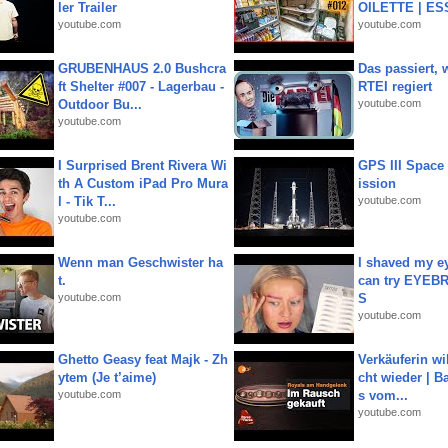
ler Trailer
OILETTE | ES
youtube.com
youtube.com
GRUBENHAUS 2.0 Bushcra
Das passiert,
ft Shelter #007 - Lagerbau -
RTEI regiert
Outdoor Bu...
youtube.com
youtube.com
I Surprised Brent Rivera Wi
GPS III Space
th A Custom iPad Pro Mura
ission
l - Tik T...
youtube.com
youtube.com
Wenn man Geschwister ha
I shaved my e
t.
can try EYE
youtube.com
S
youtube.com
Ghetto Geasy feat Majk - Zh
Verkäuferin wil
ytem (Je t’aime)
cht wieder | B
youtube.com
s vom...
youtube.com