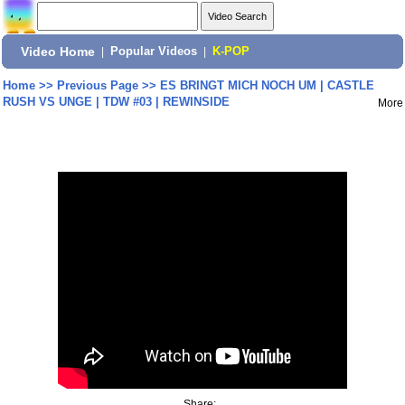
Video Home
|
Popular Videos
|
K-POP
Home
>>
Previous Page
>>
ES BRINGT MICH NOCH UM | CASTLE
RUSH VS UNGE | TDW #03 | REWINSIDE
More
Share: