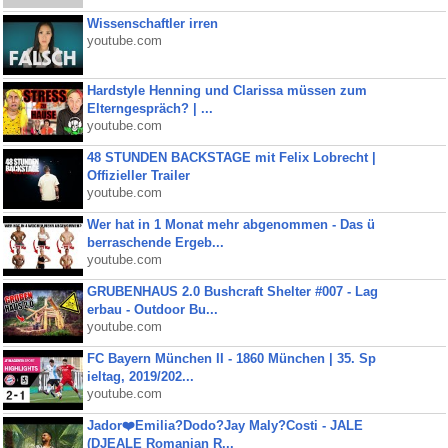
Wissenschaftler irren
youtube.com
Hardstyle Henning und Clarissa müssen zum
Elterngespräch? | ...
youtube.com
48 STUNDEN BACKSTAGE mit Felix Lobrecht |
Offizieller Trailer
youtube.com
Wer hat in 1 Monat mehr abgenommen - Das ü
berraschende Ergeb...
youtube.com
GRUBENHAUS 2.0 Bushcraft Shelter #007 - Lag
erbau - Outdoor Bu...
youtube.com
FC Bayern München II - 1860 München | 35. Sp
ieltag, 2019/202...
youtube.com
Jador❤️Emilia?Dodo?Jay Maly?Costi - JALE
(DJEALE Romanian R...