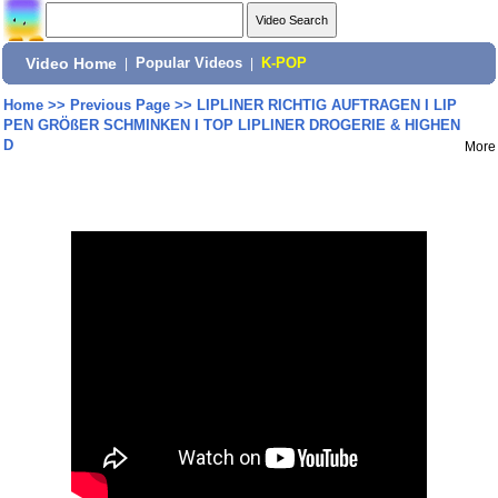
Video Home
|
Popular Videos
|
K-POP
Home
>>
Previous Page
>>
LIPLINER RICHTIG AUFTRAGEN I LIP
PEN GRÖßER SCHMINKEN I TOP LIPLINER DROGERIE & HIGHEN
D
More