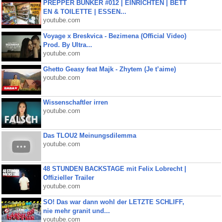
PREPPER BUNKER #012 | EINRICHTEN | BETT
EN & TOILETTE | ESSEN...
youtube.com
Voyage x Breskvica - Bezimena (Official Video)
Prod. By Ultra...
youtube.com
Ghetto Geasy feat Majk - Zhytem (Je t’aime)
youtube.com
Wissenschaftler irren
youtube.com
Das TLOU2 Meinungsdilemma
youtube.com
48 STUNDEN BACKSTAGE mit Felix Lobrecht |
Offizieller Trailer
youtube.com
SO! Das war dann wohl der LETZTE SCHLIFF,
nie mehr granit und...
youtube.com