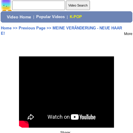
Video Home
|
Popular Videos
|
K-POP
Home
>>
Previous Page
>>
MEINE VERÄNDERUNG - NEUE HAAR
E!
More
Share: