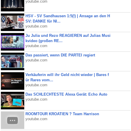
youtube.com
HSV - SV Sandhausen 1:5(!) | Ansage an den H
SV: DANKE für NI...
youtube.com
Ju Julia und Rezo REAGIEREN auf Julias Musi
kvideo (großen RE...
youtube.com
Das passiert, wenn DIE PARTEI regiert
youtube.com
Verkäuferin will ihr Geld nicht wieder | Bares f
ür Rares vom...
youtube.com
Das SCHLECHTESTE Alexa Gerät: Echo Auto
youtube.com
ROOMTOUR KROATIEN ? Team Harrison
youtube.com