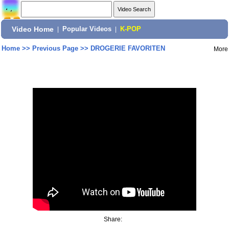
Video Home
|
Popular Videos
|
K-POP
Home
>>
Previous Page
>>
DROGERIE FAVORITEN
More
Share: