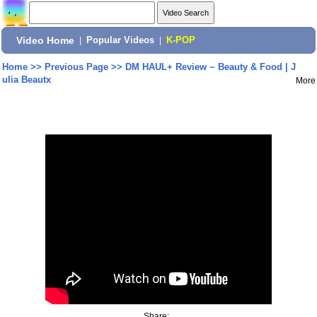
Video Home
|
Popular Videos
|
K-POP
Home
>>
Previous Page
>>
DM HAUL+ Review ~ Beauty & Food | J
ulia Beautx
More
Share: