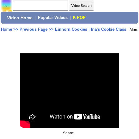
Video Home
|
Popular Videos
|
K-POP
Home
>>
Previous Page
>>
Einhorn Cookies | Ina's Cookie Class
More
Share: