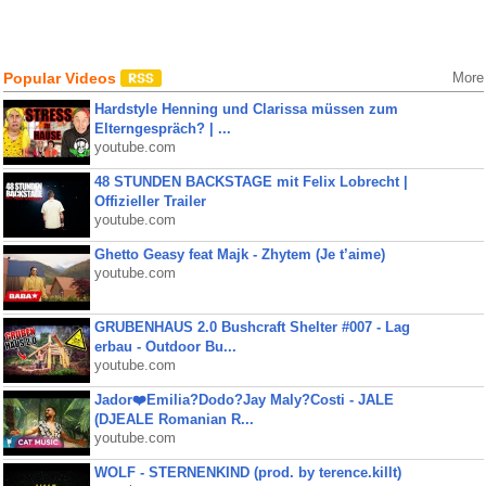
Popular Videos
More
Hardstyle Henning und Clarissa müssen zum
Elterngespräch? | ...
youtube.com
48 STUNDEN BACKSTAGE mit Felix Lobrecht |
Offizieller Trailer
youtube.com
Ghetto Geasy feat Majk - Zhytem (Je t’aime)
youtube.com
GRUBENHAUS 2.0 Bushcraft Shelter #007 - Lag
erbau - Outdoor Bu...
youtube.com
Jador❤️Emilia?Dodo?Jay Maly?Costi - JALE
(DJEALE Romanian R...
youtube.com
WOLF - STERNENKIND (prod. by terence.killt)