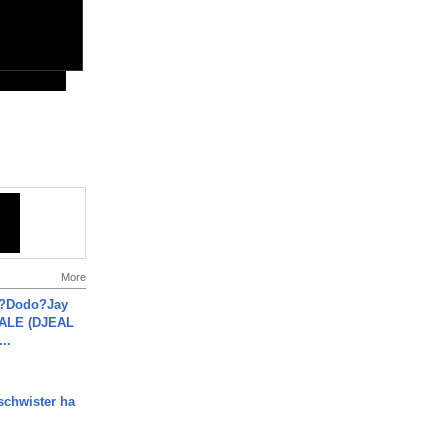
More
a?Dodo?Jay
JALE (DJEAL
..
chwister ha