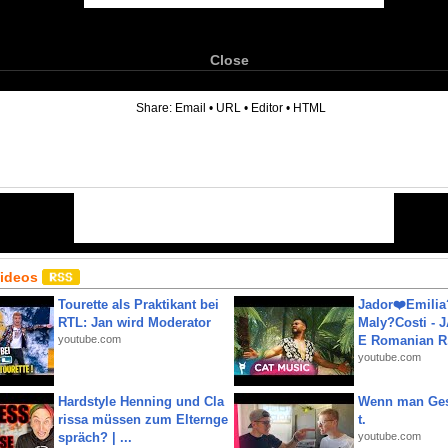
Close
6
Share:
Email
•
URL
•
Editor
•
HTML
Videos
Tourette als Praktikant bei
Jador❤️Emili
RTL: Jan wird Moderator
Maly?Costi - 
youtube.com
E Romanian R.
youtube.com
Hardstyle Henning und Cla
Wenn man Ges
rissa müssen zum Elternge
t.
spräch? | ...
youtube.com