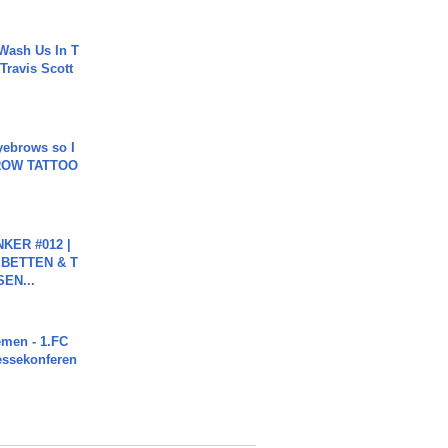
Wash Us In T
 Travis Scott
yebrows so I
BROW TATTOO
KER #012 |
 BETTEN & T
SEN...
men - 1.FC
ressekonferen