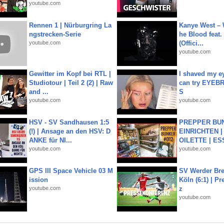
youtube.com
Rennen 1 | Nürburgring La
Kanye West – 
ngstrecken-Serie
he Blood feat.
youtube.com
(Offici...
youtube.com
Gewitter im Kopf bei RTL |
I shaved my e
Studiotour | Teil 2 (2) | Raw
can try EYE
and ...
S
youtube.com
youtube.com
HSV - SV Sandhausen 1:5
PREPPER BUN
(!) | Ansage an den HSV: D
EINRICHTEN |
ANKE für NI...
OILETTE | ES
youtube.com
youtube.com
GPS III Space Vehicle 03 M
SV Werder Bre
ission
Köln (6:1) | P
youtube.com
z
youtube.com