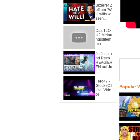
Bizarrer Z
off um "Wi
lli wills wi
ssen...
Das TLO
U2 Meinu
ngsdilem
ma
Ju Julia u
nd Rezo
REAGIER
EN auf Ju
l...
Fero47 -
Glück (Off
Popular 
icial Vide
o)