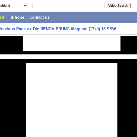
POP
|
iPhone
|
Contact us
Previous Page
>>
Die RENOVIERUNG fängt an! (17+4) 18.SSW