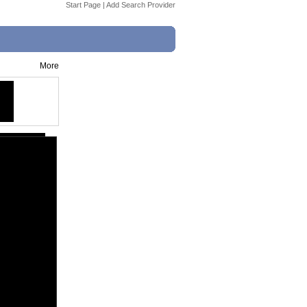
Start Page
|
Add Search Provider
More