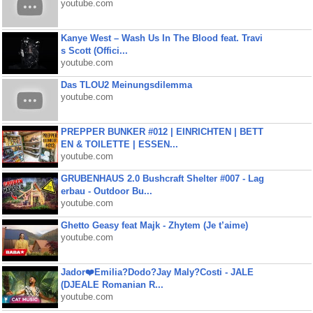
youtube.com
Kanye West – Wash Us In The Blood feat. Travi
s Scott (Offici...
youtube.com
Das TLOU2 Meinungsdilemma
youtube.com
PREPPER BUNKER #012 | EINRICHTEN | BETT
EN & TOILETTE | ESSEN...
youtube.com
GRUBENHAUS 2.0 Bushcraft Shelter #007 - Lag
erbau - Outdoor Bu...
youtube.com
Ghetto Geasy feat Majk - Zhytem (Je t’aime)
youtube.com
Jador❤️Emilia?Dodo?Jay Maly?Costi - JALE
(DJEALE Romanian R...
youtube.com