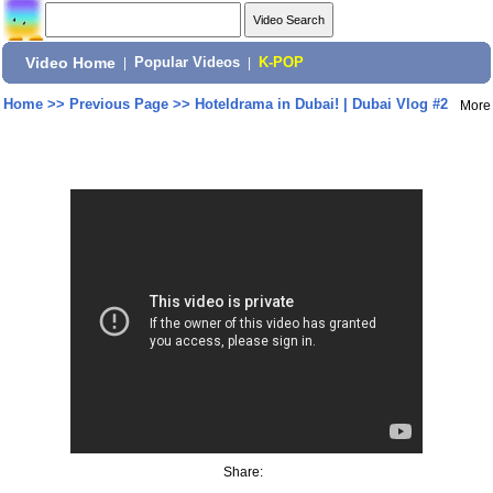
Video Home
|
Popular Videos
|
K-POP
Home
>>
Previous Page
>>
Hoteldrama in Dubai! | Dubai Vlog #2
More
Share: