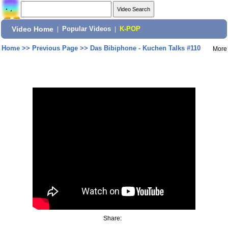
Video Home
|
Popular Videos
|
K-POP
Home
>>
Previous Page
>>
Das Bibiphone - Kuchen Talks #110
More
Share: