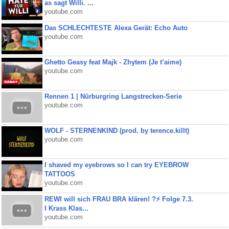
as sagt Willi. ...
youtube.com
Das SCHLECHTESTE Alexa Gerät: Echo Auto
youtube.com
Ghetto Geasy feat Majk - Zhytem (Je t’aime)
youtube.com
Rennen 1 | Nürburgring Langstrecken-Serie
youtube.com
WOLF - STERNENKIND (prod. by terence.killt)
youtube.com
I shaved my eyebrows so I can try EYEBROW
TATTOOS
youtube.com
REWI will sich FRAU BRA klären! ?⚡️ Folge 7.3.
I Krass Klas...
youtube.com