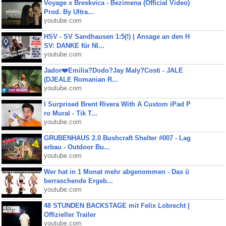
Voyage x Breskvica - Bezimena (Official Video)
Prod. By Ultra...
youtube.com
HSV - SV Sandhausen 1:5(!) | Ansage an den H
SV: DANKE für NI...
youtube.com
Jador❤️Emilia?Dodo?Jay Maly?Costi - JALE
(DJEALE Romanian R...
youtube.com
I Surprised Brent Rivera With A Custom iPad P
ro Mural - Tik T...
youtube.com
GRUBENHAUS 2.0 Bushcraft Shelter #007 - Lag
erbau - Outdoor Bu...
youtube.com
Wer hat in 1 Monat mehr abgenommen - Das ü
berraschende Ergeb...
youtube.com
48 STUNDEN BACKSTAGE mit Felix Lobrecht |
Offizieller Trailer
youtube.com