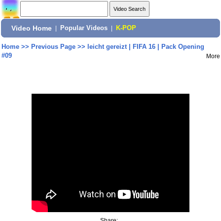
Video Home
|
Popular Videos
|
K-POP
Home
>>
Previous Page
>>
leicht gereizt | FIFA 16 | Pack Opening
#09
More
Share: