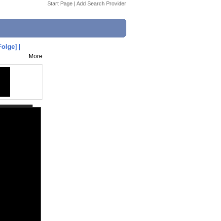
Start Page
|
Add Search Provider
olge] |
More