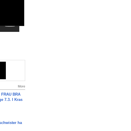
More
ch FRAU BRA
ge 7.3. I Kras
chwister ha