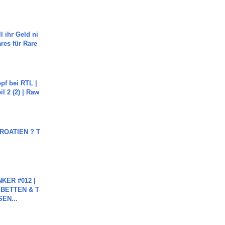
l ihr Geld ni
ares für Rare
pf bei RTL |
il 2 (2) | Raw
OATIEN ? T
KER #012 |
 BETTEN & T
SEN...