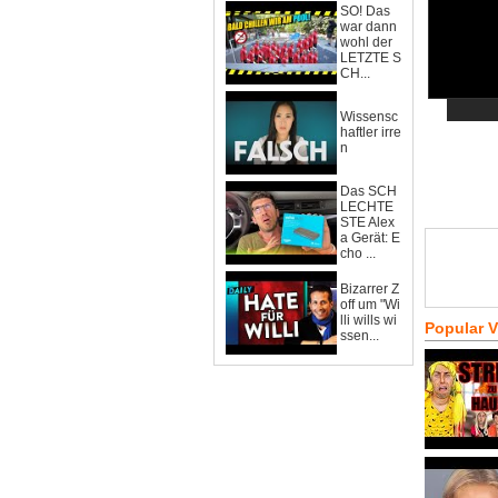
SO! Das
war dann
wohl der
LETZTE S
CH...
Wissensc
haftler irre
n
Das SCH
LECHTE
STE Alex
a Gerät: E
cho ...
Bizarrer Z
off um "Wi
lli wills wi
Popular 
ssen...