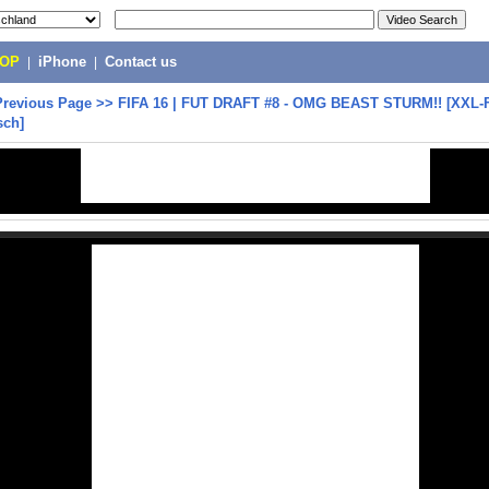
POP
|
iPhone
|
Contact us
Previous Page
>>
FIFA 16 | FUT DRAFT #8 - OMG BEAST STURM!! [XXL-F
sch]