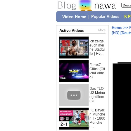
Video Home
|
Popular Videos
|
K-
Home
>>
Active Videos
More
[HD] [Deut
Ich zeige
euch mei
ne Stadtvi
lla | Ro...
Fero47 -
Glück (Off
icial Vide
o)
Das TLO
U2 Meinu
ngsdilem
ma
FC Bayer
n Münche
n II - 1860
Münche
n...