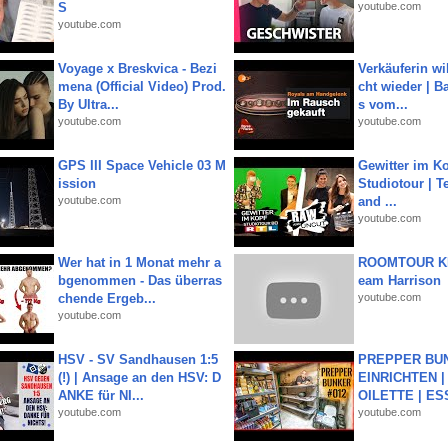
S
youtube.com
youtube.com
Voyage x Breskvica - Bezi
Verkäuferin wil
mena (Official Video) Prod.
cht wieder | B
By Ultra...
s vom...
youtube.com
youtube.com
GPS III Space Vehicle 03 M
Gewitter im Ko
ission
Studiotour | Te
youtube.com
and ...
youtube.com
Wer hat in 1 Monat mehr a
ROOMTOUR KR
bgenommen - Das überras
eam Harrison
chende Ergeb...
youtube.com
youtube.com
HSV - SV Sandhausen 1:5
PREPPER BUN
(!) | Ansage an den HSV: D
EINRICHTEN |
ANKE für NI...
OILETTE | ES
youtube.com
youtube.com