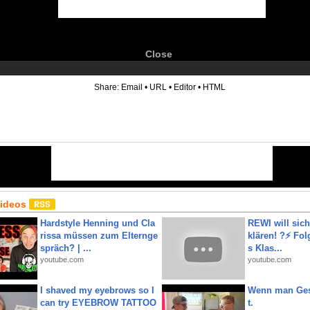
Close
6
Share:
Email
•
URL
•
Editor
•
HTML
Videos
Hardstyle Henning und Cla
REWI will si
rissa müssen zum Elternge
klären! ?⚡️ Fol
spräch? | ...
s Klas...
youtube.com
youtube.com
I shaved my eyebrows so I
Wenn man Ges
can try EYEBROW TATTOO
t.