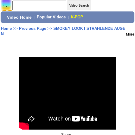
Video Home
|
Popular Videos
|
K-POP
Home
>>
Previous Page
>>
SMOKEY LOOK I STRAHLENDE AUGE
N
More
Share: