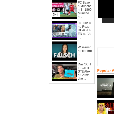
FC Bayer
n Münche
n II - 1860
Münche
n...
Ju Julia u
nd Rezo
REAGIER
EN auf Ju
l...
Wissensc
haftler irre
n
Das SCH
LECHTE
Popular 
STE Alex
a Gerät: E
cho ...