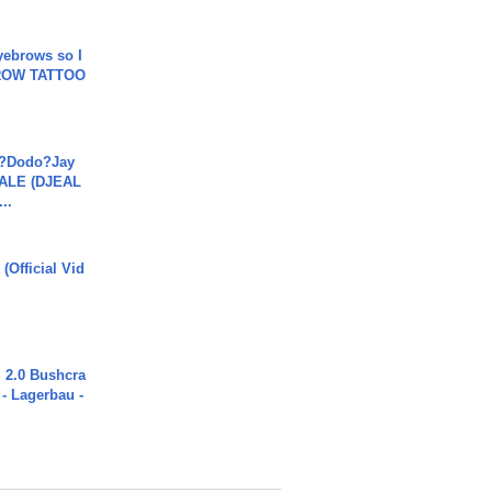
yebrows so I
BROW TATTOO
a?Dodo?Jay
JALE (DJEAL
..
(Official Vid
2.0 Bushcra
 - Lagerbau -