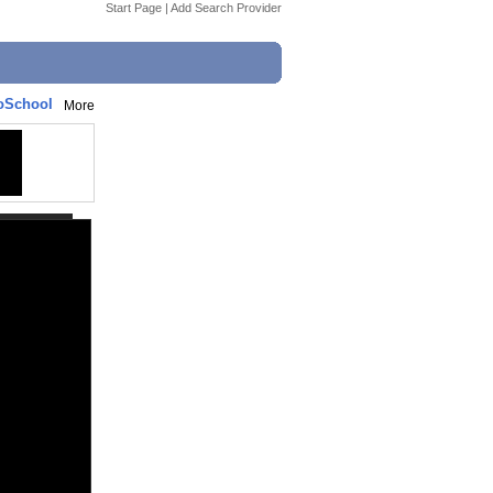
Start Page
|
Add Search Provider
oSchool
More