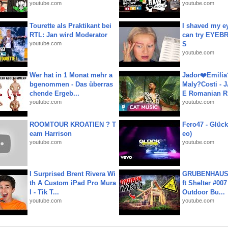
youtube.com
youtube.com
Tourette als Praktikant bei
I shaved my e
RTL: Jan wird Moderator
can try EYE
youtube.com
S
youtube.com
Wer hat in 1 Monat mehr a
Jador❤️Emili
bgenommen - Das überras
Maly?Costi - 
chende Ergeb...
E Romanian R.
youtube.com
youtube.com
ROOMTOUR KROATIEN ? T
Fero47 - Glück 
eam Harrison
eo)
youtube.com
youtube.com
I Surprised Brent Rivera Wi
GRUBENHAUS 
th A Custom iPad Pro Mura
ft Shelter #007
l - Tik T...
Outdoor Bu...
youtube.com
youtube.com