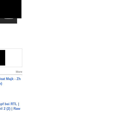
More
eat Majk - Zh
e)
pf bei RTL |
il 2 (2) | Raw