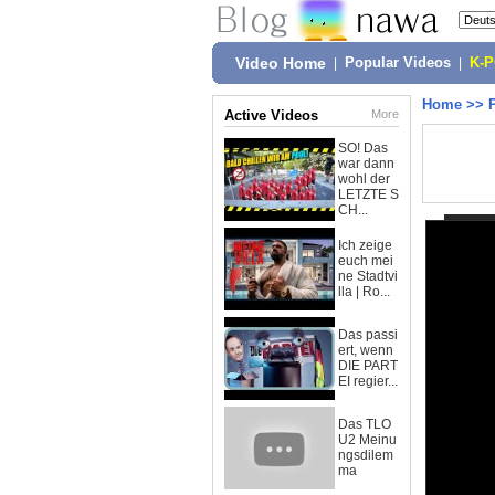
Video Home
|
Popular Videos
|
K-
Home
>>
Active Videos
More
SO! Das
war dann
wohl der
LETZTE S
CH...
Ich zeige
euch mei
ne Stadtvi
lla | Ro...
Das passi
ert, wenn
DIE PART
EI regier...
Das TLO
U2 Meinu
ngsdilem
ma