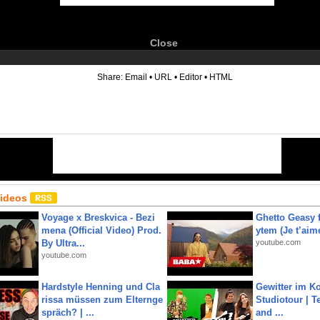
Close
6
Share:
Email
•
URL
•
Editor
•
HTML
Videos
Voyage x Breskvica - Bezi
Ghetto Geasy f
mena (Official Video) Prod.
ytem (Je t’aim
By Ultra...
youtube.com
youtube.com
Hardstyle Henning und Cla
Gewitter im Ko
rissa müssen zum Elternge
Studiotour | Te
spräch? | ...
and ...