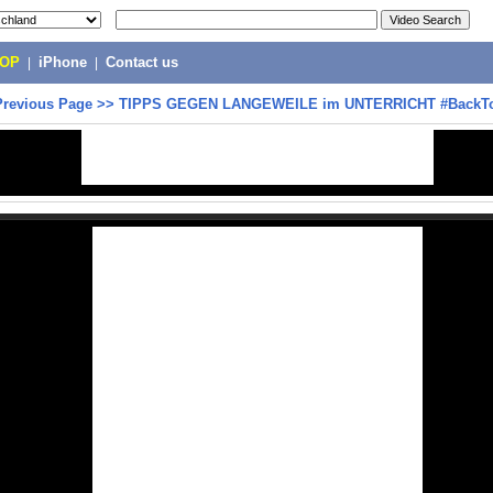
POP
|
iPhone
|
Contact us
Previous Page
>>
TIPPS GEGEN LANGEWEILE im UNTERRICHT #BackT