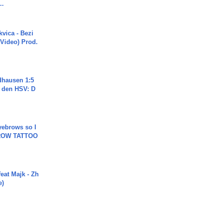
..
vica - Bezi
 Video) Prod.
dhausen 1:5
n den HSV: D
yebrows so I
BROW TATTOO
eat Majk - Zh
e)