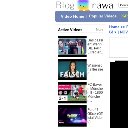
Video Home
|
Popular Videos
|
K-
Home
>>
Active Videos
More
G! ♥ | N
Das passi
ert, wenn
DIE PART
EI regier...
Wissensc
haftler irre
n
FC Bayer
n Münche
n II - 1860
Münche
n...
Fero47 -
Glück (Off
icial Vide
o)