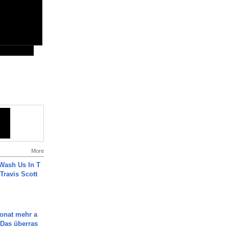
More
Wash Us In T
 Travis Scott
Monat mehr a
Das überras