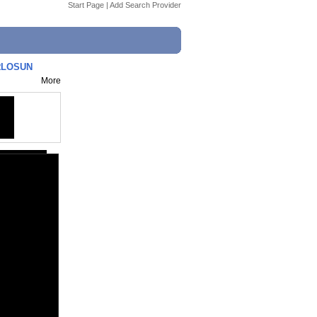
Start Page
|
Add Search Provider
ERLOSUN
More