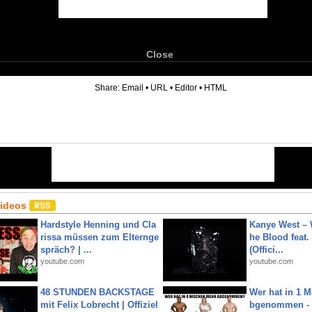
Close
6
Share:
Email
•
URL
•
Editor
•
HTML
Videos
Hardstyle Henning und Cla
Kanye West – 
rissa müssen zum Elternge
he Blood feat.
spräch? | ...
(Offici...
youtube.com
youtube.com
48 STUNDEN BACKSTAGE
Wer hat in 1 
mit Felix Lobrecht | Offiziel
bgenommen - 