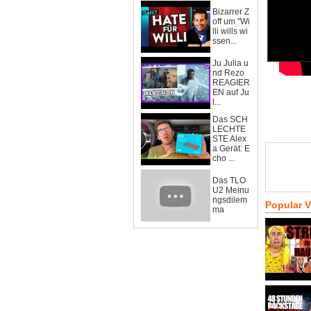
Bizarrer Z
off um "Wi
lli wills wi
ssen...
Ju Julia u
nd Rezo
REAGIER
EN auf Ju
l...
Das SCH
LECHTE
STE Alex
a Gerät: E
cho ...
Das TLO
U2 Meinu
ngsdilem
Popular 
ma