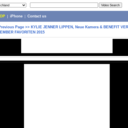
POP
|
iPhone
|
Contact us
Previous Page
>>
KYLIE JENNER LIPPEN, Neue Kamera & BENEFIT V
OVEMBER FAVORITEN 2015