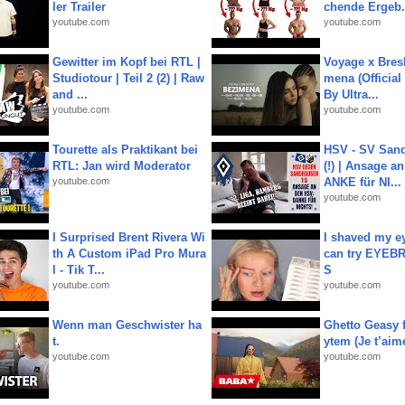
ler Trailer
chende Ergeb.
youtube.com
youtube.com
Gewitter im Kopf bei RTL |
Voyage x Bresk
Studiotour | Teil 2 (2) | Raw
mena (Official
and ...
By Ultra...
youtube.com
youtube.com
Tourette als Praktikant bei
HSV - SV San
RTL: Jan wird Moderator
(!) | Ansage a
youtube.com
ANKE für NI...
youtube.com
I Surprised Brent Rivera Wi
I shaved my e
th A Custom iPad Pro Mura
can try EYE
l - Tik T...
S
youtube.com
youtube.com
Wenn man Geschwister ha
Ghetto Geasy f
t.
ytem (Je t’aim
youtube.com
youtube.com