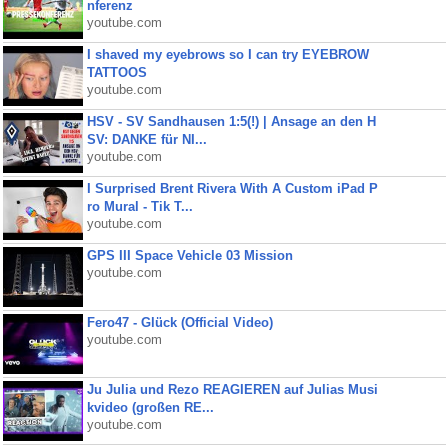
nferenz
youtube.com
I shaved my eyebrows so I can try EYEBROW
TATTOOS
youtube.com
HSV - SV Sandhausen 1:5(!) | Ansage an den H
SV: DANKE für NI...
youtube.com
I Surprised Brent Rivera With A Custom iPad P
ro Mural - Tik T...
youtube.com
GPS III Space Vehicle 03 Mission
youtube.com
Fero47 - Glück (Official Video)
youtube.com
Ju Julia und Rezo REAGIEREN auf Julias Musi
kvideo (großen RE...
youtube.com