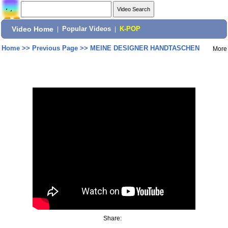
Video Home
|
Popular Videos
|
K-POP
Home
>>
Previous Page
>>
MEINE DESIGNER HANDTASCHEN
More
Share: