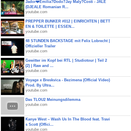
Jador❤️Emilia?Dodo?Jay Maly?Costi - JALE
(DJEALE Romanian R...
youtube.com
PREPPER BUNKER #012 | EINRICHTEN | BETT
EN & TOILETTE | ESSEN...
youtube.com
48 STUNDEN BACKSTAGE mit Felix Lobrecht |
Offizieller Trailer
youtube.com
Gewitter im Kopf bei RTL | Studiotour | Teil 2
(2) | Raw and ...
youtube.com
Voyage x Breskvica - Bezimena (Official Video)
Prod. By Ultra...
youtube.com
Das TLOU2 Meinungsdilemma
youtube.com
Kanye West – Wash Us In The Blood feat. Travi
s Scott (Offici...
youtube.com