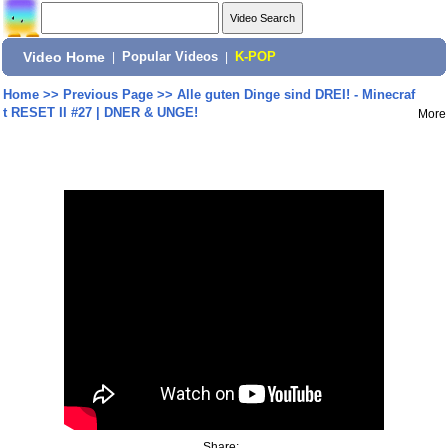
Video Home
|
Popular Videos
|
K-POP
Home
>>
Previous Page
>>
Alle guten Dinge sind DREI! - Minecraf
t RESET II #27 | DNER & UNGE!
More
Share: